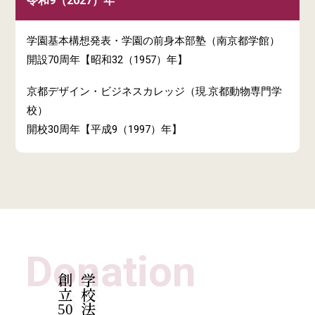
令和9（2027）年
学園基本構想発表・学園の前身本部塾（南京都学館）
開設70周年【昭和32（1957）年】
京都デザイン・ビジネスカレッジ（現.京都動物専門学
校）
開校30周年【平成9（1997）年】
Donation
創立
50