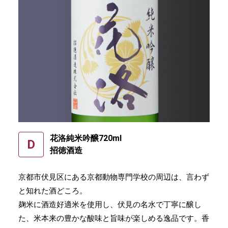
花洛純⽶吟醸720ml
D
招徳酒造
京都市伏⾒区にある京都動物専⾨学校の周辺は、⾔わず
と知れた酒どころ。
麹⽶に酒造好適⽶を使⽤し、伏⾒の名⽔で丁寧に醸し
た、⽶本来の豊かな酸味と旨味が楽しめる逸品です。香