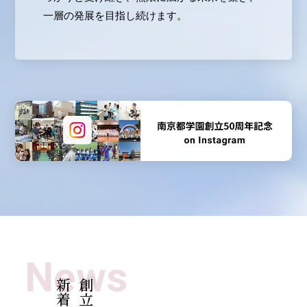
一層の発展を目指し続けます。
News
新着情報
創立