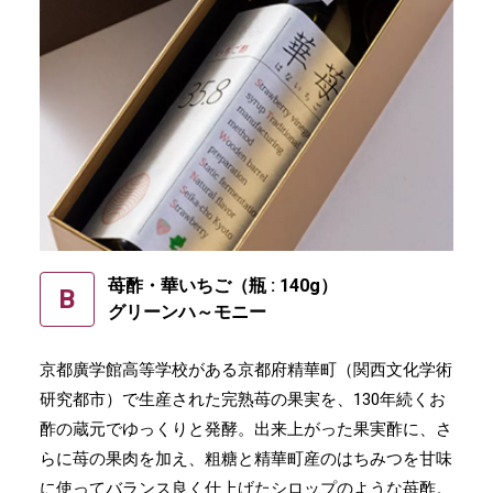
苺酢・華いちご（瓶 : 140g）
B
グリーンハ～モニー
京都廣学館高等学校がある京都府精華町（関西文化学術
研究都市）で生産された完熟苺の果実を、130年続くお
酢の蔵元でゆっくりと発酵。出来上がった果実酢に、さ
らに苺の果肉を加え、粗糖と精華町産のはちみつを甘味
に使ってバランス良く仕上げたシロップのような苺酢。